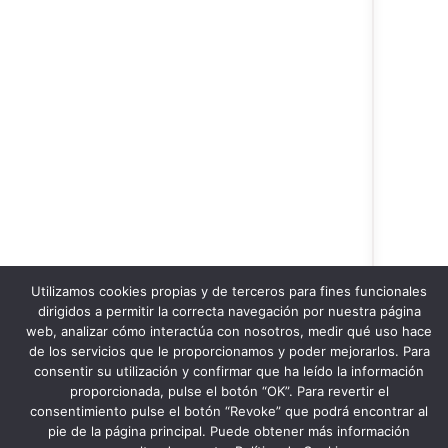
o
t
h
e
C
o
r
e
C
o
n
t
r
Utilizamos cookies propias y de terceros para fines funcionales
i
dirigidos a permitir la correcta navegación por nuestra página
b
web, analizar cómo interactúa con nosotros, medir qué uso hace
u
de los servicios que le proporcionamos y poder mejorarlos. Para
t
consentir su utilización y confirmar que ha leído la información
i
proporcionada, pulse el botón “OK”. Para revertir el
n
consentimiento pulse el botón “Revoke” que podrá encontrar al
g
pie de la página principal. Puede obtener más información
P