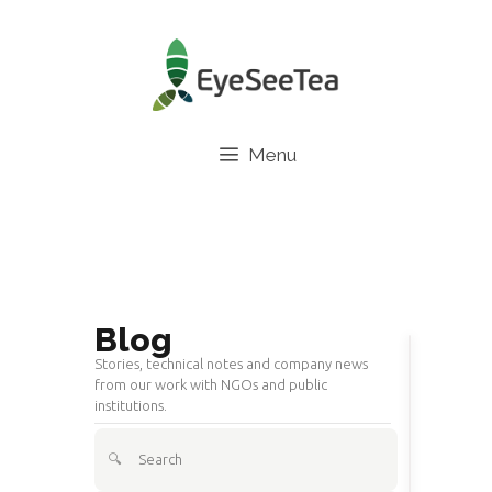
Menu
Blog
NEWS &
Stories, technical notes and company news
EVENTS
E
from our work with NGOs and public
y
institutions.
e
S
🔍