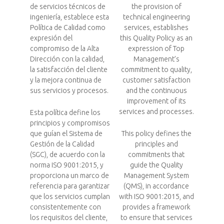
de servicios técnicos de
the provision of
ingeniería, establece esta
technical engineering
Política de Calidad como
services, establishes
expresión del
this Quality Policy as an
compromiso de la Alta
expression of Top
Dirección con la calidad,
Management’s
la satisfacción del cliente
commitment to quality,
y la mejora continua de
customer satisfaction
sus servicios y procesos.
and the continuous
improvement of its
services and processes.
Esta política define los
principios y compromisos
que guían el Sistema de
This policy defines the
Gestión de la Calidad
principles and
(SGC), de acuerdo con la
commitments that
norma ISO 9001:2015, y
guide the Quality
proporciona un marco de
Management System
referencia para garantizar
(QMS), in accordance
que los servicios cumplan
with ISO 9001:2015, and
consistentemente con
provides a framework
los requisitos del cliente,
to ensure that services