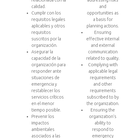
relacionada con la
addressing risks
calidad.
and
Cumplir con los
opportunities as
requisitos legales
a basis for
aplicables y otros
planning actions.
requisitos
Ensuring
suscritos por la
effective internal
organización.
and external
Asegurar la
communication
capacidad de la
related to quality.
organización para
Complying with
responder ante
applicable legal
situaciones de
requirements
emergencia y
and other
restablecer los
requirements
servicios críticos
subscribed to by
en el menor
the organization.
tiempo posible.
Ensuring the
Prevenir los
organization’s
impactos
ability to
ambientales
respond to
asociados a las
emergency