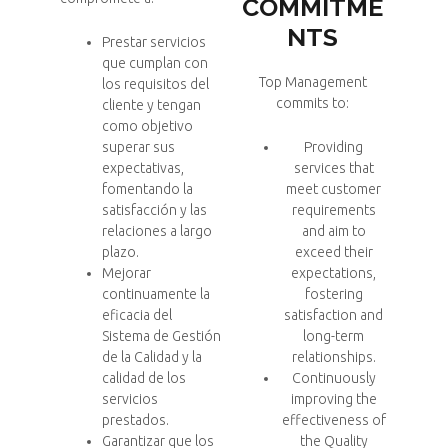
COMMITME
NTS
Prestar servicios
que cumplan con
Top Management
los requisitos del
commits to:
cliente y tengan
como objetivo
superar sus
Providing
expectativas,
services that
fomentando la
meet customer
satisfacción y las
requirements
relaciones a largo
and aim to
plazo.
exceed their
Mejorar
expectations,
continuamente la
fostering
eficacia del
satisfaction and
Sistema de Gestión
long-term
de la Calidad y la
relationships.
calidad de los
Continuously
servicios
improving the
prestados.
effectiveness of
Garantizar que los
the Quality