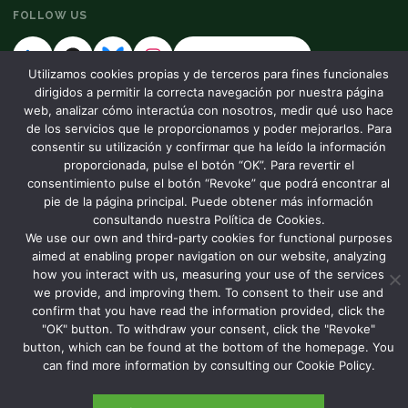
FOLLOW US
DHIS2 community
Utilizamos cookies propias y de terceros para fines funcionales
dirigidos a permitir la correcta navegación por nuestra página
web, analizar cómo interactúa con nosotros, medir qué uso hace
NAVIGATE
de los servicios que le proporcionamos y poder mejorarlos. Para
Services
consentir su utilización y confirmar que ha leído la información
Partners and projects
proporcionada, pulse el botón “OK”. Para revertir el
About us
consentimiento pulse el botón “Revoke” que podrá encontrar al
Blog
pie de la página principal. Puede obtener más información
Contact
consultando nuestra Política de Cookies.
We use our own and third-party cookies for functional purposes
aimed at enabling proper navigation on our website, analyzing
how you interact with us, measuring your use of the services
we provide, and improving them. To consent to their use and
© 2026 EyeSeeTea. All rights reserved.
Privacy Policy
confirm that you have read the information provided, click the
Madrid, Spain
"OK" button. To withdraw your consent, click the "Revoke"
button, which can be found at the bottom of the homepage. You
can find more information by consulting our Cookie Policy.