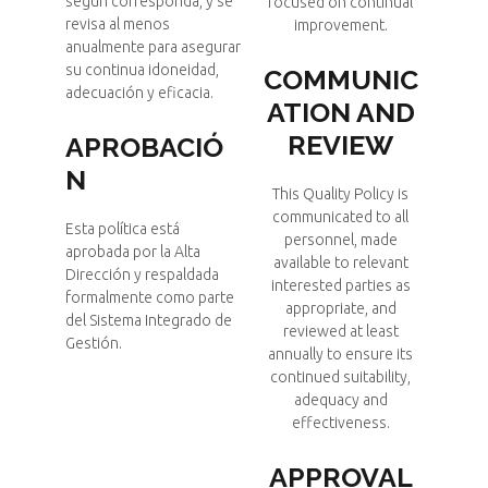
según corresponda, y se
focused on continual
revisa al menos
improvement.
anualmente para asegurar
su continua idoneidad,
COMMUNIC
adecuación y eficacia.
ATION AND
REVIEW
APROBACIÓ
N
This Quality Policy is
communicated to all
Esta política está
personnel, made
aprobada por la Alta
available to relevant
Dirección y respaldada
interested parties as
formalmente como parte
appropriate, and
del Sistema Integrado de
reviewed at least
Gestión.
annually to ensure its
continued suitability,
adequacy and
effectiveness.
APPROVAL