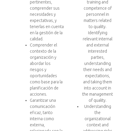
pertinentes,
training and
comprender sus
competence of
necesidades y
personnel in
expectativas, y
matters related
tenerlas en cuenta
to quality.
en la gestión de la
Identifying
calidad.
relevant internal
Comprender el
and external
contexto de la
interested
organización y
parties,
abordar los
understanding
riesgos y
their needs and
oportunidades
expectations,
como base para la
and taking them
planificación de
into account in
acciones.
the management
Garantizar una
of quality.
comunicación
Understanding
eficaz, tanto
the
interna como
organizational
externa,
context and