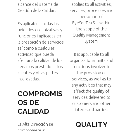
alcance del Sistema de
applies to all activities,
Gestión de la Calidad.
services, processes and
personnel of
EyeSeeTea S.L. within
Es aplicable a todas las
the scope of the
unidades organizativas y
Quality Management
funciones implicadas en
System.
la prestación de servicios,
así como a cualquier
actividad que pueda
It is applicable to all
afectar a la calidad de los
organizational units and
servicios prestados a los
functions involved in
clientes y otras partes
the provision of
interesadas.
services, as well as to
any activities that may
affect the quality of
COMPROMIS
services delivered to
OS DE
customers and other
CALIDAD
interested parties.
QUALITY
La Alta Dirección se
compromete a: