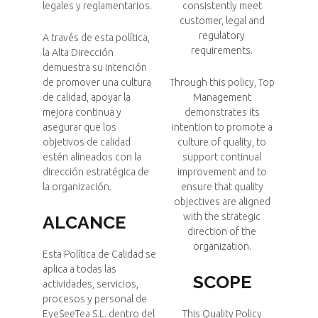
legales y reglamentarios.
consistently meet
customer, legal and
regulatory
A través de esta política,
requirements.
la Alta Dirección
demuestra su intención
de promover una cultura
Through this policy, Top
de calidad, apoyar la
Management
mejora continua y
demonstrates its
asegurar que los
intention to promote a
objetivos de calidad
culture of quality, to
estén alineados con la
support continual
dirección estratégica de
improvement and to
la organización.
ensure that quality
objectives are aligned
with the strategic
ALCANCE
direction of the
organization.
Esta Política de Calidad se
aplica a todas las
SCOPE
actividades, servicios,
procesos y personal de
EyeSeeTea S.L. dentro del
This Quality Policy